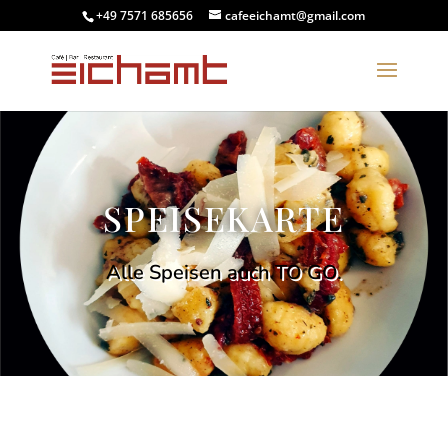
+49 7571 685656
cafeeichamt@gmail.com
SPEISEKARTE
Alle Speisen auch TO GO.